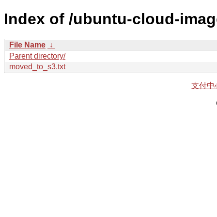
Index of /ubuntu-cloud-imag
File Name
↓
Parent directory/
moved_to_s3.txt
支付中