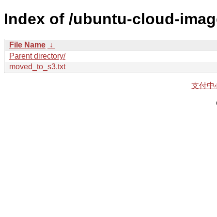
Index of /ubuntu-cloud-imag
File Name
↓
Parent directory/
moved_to_s3.txt
支付中