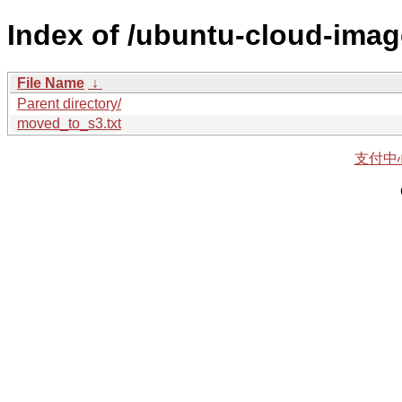
Index of /ubuntu-cloud-imag
File Name
↓
Parent directory/
moved_to_s3.txt
支付中