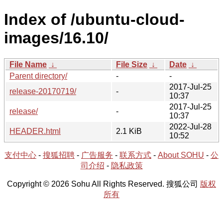
Index of /ubuntu-cloud-
images/16.10/
File Name
↓
File Size
↓
Date
↓
Parent directory/
-
-
2017-Jul-25
release-20170719/
-
10:37
2017-Jul-25
release/
-
10:37
2022-Jul-28
HEADER.html
2.1 KiB
10:52
支付中心
-
搜狐招聘
-
广告服务
-
联系方式
-
About SOHU
-
公
司介绍
-
隐私政策
Copyright © 2026 Sohu All Rights Reserved. 搜狐公司
版权
所有