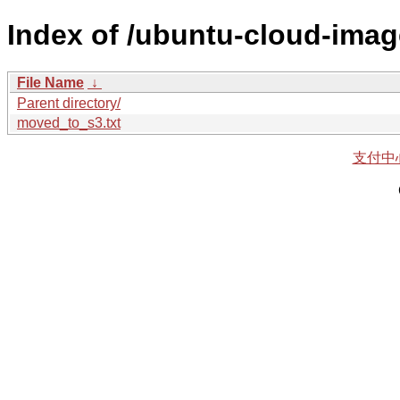
Index of /ubuntu-cloud-imag
File Name
↓
Parent directory/
moved_to_s3.txt
支付中