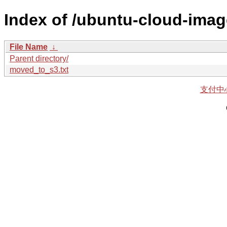
Index of /ubuntu-cloud-imag
File Name
↓
Parent directory/
moved_to_s3.txt
支付中