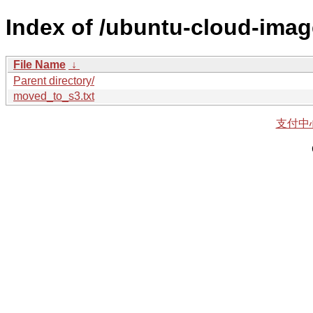
Index of /ubuntu-cloud-imag
File Name
↓
Parent directory/
moved_to_s3.txt
支付中