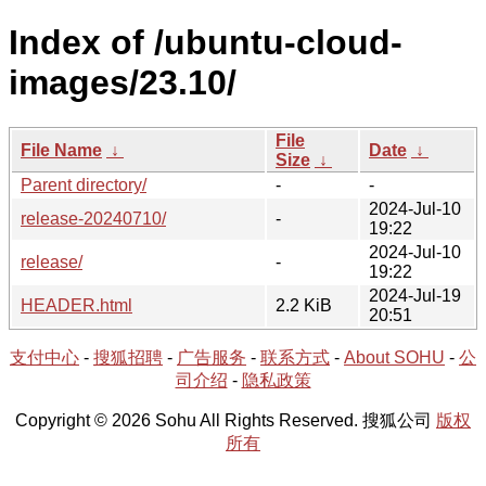
Index of /ubuntu-cloud-
images/23.10/
File
File Name
↓
Date
↓
Size
↓
Parent directory/
-
-
2024-Jul-10
release-20240710/
-
19:22
2024-Jul-10
release/
-
19:22
2024-Jul-19
HEADER.html
2.2 KiB
20:51
支付中心
-
搜狐招聘
-
广告服务
-
联系方式
-
About SOHU
-
公
司介绍
-
隐私政策
Copyright © 2026 Sohu All Rights Reserved. 搜狐公司
版权
所有