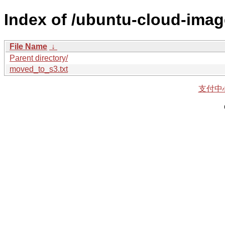
Index of /ubuntu-cloud-imag
File Name
↓
Parent directory/
moved_to_s3.txt
支付中