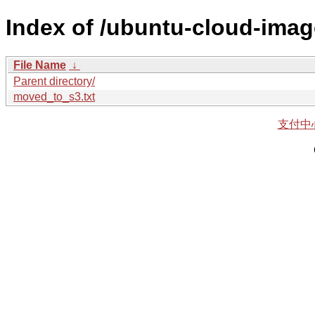
Index of /ubuntu-cloud-imag
File Name
↓
Parent directory/
moved_to_s3.txt
支付中