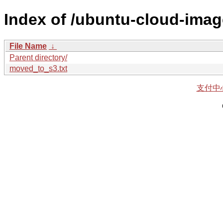
Index of /ubuntu-cloud-imag
File Name
↓
Parent directory/
moved_to_s3.txt
支付中