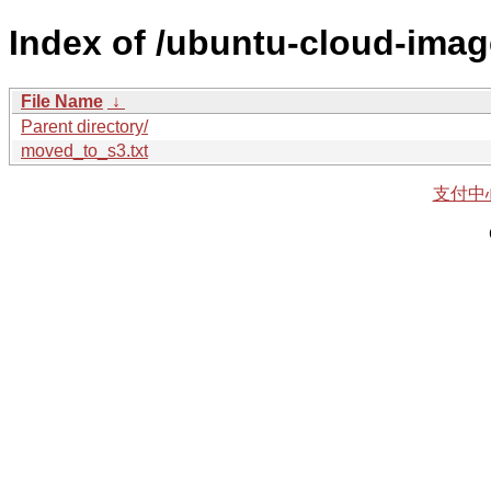
Index of /ubuntu-cloud-imag
File Name
↓
Parent directory/
moved_to_s3.txt
支付中