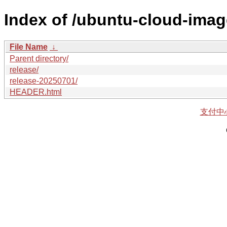
Index of /ubuntu-cloud-imag
File Name
↓
Parent directory/
release/
release-20250701/
HEADER.html
支付中