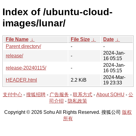
Index of /ubuntu-cloud-
images/lunar/
File Name
↓
File Size
↓
Date
↓
Parent directory/
-
-
2024-Jan-
release/
-
16 05:15
2024-Jan-
release-20240115/
-
16 05:15
2024-Mar-
HEADER.html
2.2 KiB
19 23:33
支付中心
-
搜狐招聘
-
广告服务
-
联系方式
-
About SOHU
-
公
司介绍
-
隐私政策
Copyright © 2026 Sohu All Rights Reserved. 搜狐公司
版权
所有