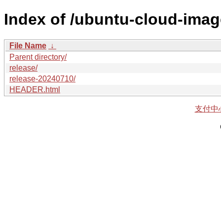
Index of /ubuntu-cloud-imag
File Name
↓
Parent directory/
release/
release-20240710/
HEADER.html
支付中