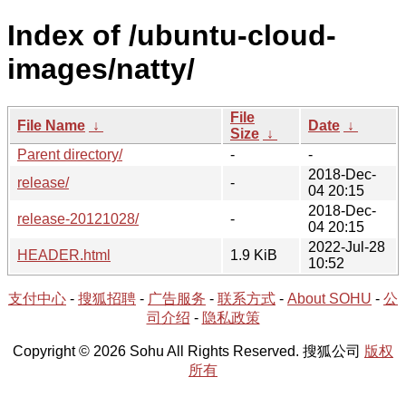
Index of /ubuntu-cloud-
images/natty/
File
File Name
↓
Date
↓
Size
↓
Parent directory/
-
-
2018-Dec-
release/
-
04 20:15
2018-Dec-
release-20121028/
-
04 20:15
2022-Jul-28
HEADER.html
1.9 KiB
10:52
支付中心
-
搜狐招聘
-
广告服务
-
联系方式
-
About SOHU
-
公
司介绍
-
隐私政策
Copyright © 2026 Sohu All Rights Reserved. 搜狐公司
版权
所有