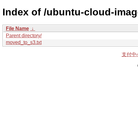
Index of /ubuntu-cloud-imag
File Name
↓
Parent directory/
moved_to_s3.txt
支付中