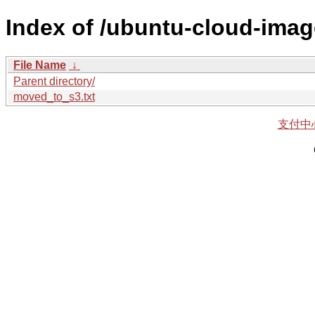
Index of /ubuntu-cloud-imag
File Name
↓
Parent directory/
moved_to_s3.txt
支付中