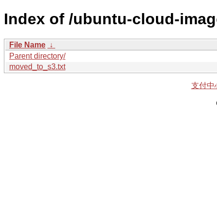
Index of /ubuntu-cloud-imag
File Name
↓
Parent directory/
moved_to_s3.txt
支付中