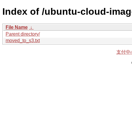
Index of /ubuntu-cloud-imag
File Name
↓
Parent directory/
moved_to_s3.txt
支付中