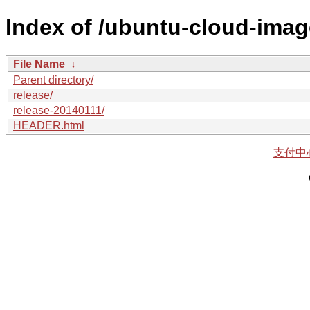
Index of /ubuntu-cloud-imag
File Name
↓
Parent directory/
release/
release-20140111/
HEADER.html
支付中