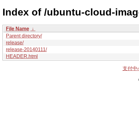
Index of /ubuntu-cloud-imag
File Name
↓
Parent directory/
release/
release-20140111/
HEADER.html
支付中