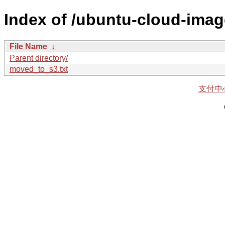
Index of /ubuntu-cloud-imag
File Name
↓
Parent directory/
moved_to_s3.txt
支付中