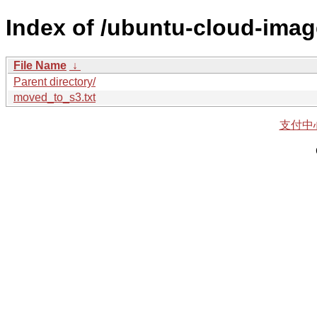
Index of /ubuntu-cloud-imag
File Name
↓
Parent directory/
moved_to_s3.txt
支付中