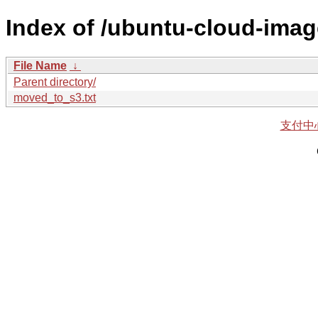
Index of /ubuntu-cloud-imag
File Name
↓
Parent directory/
moved_to_s3.txt
支付中