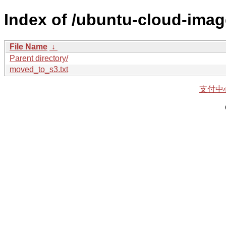
Index of /ubuntu-cloud-imag
File Name
↓
Parent directory/
moved_to_s3.txt
支付中