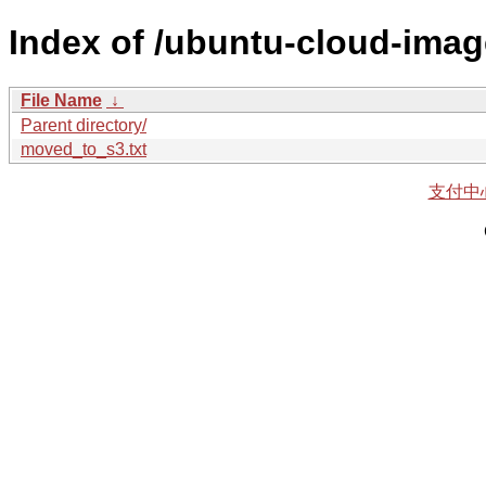
Index of /ubuntu-cloud-imag
File Name
↓
Parent directory/
moved_to_s3.txt
支付中