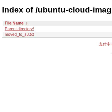
Index of /ubuntu-cloud-imag
File Name
↓
Parent directory/
moved_to_s3.txt
支付中