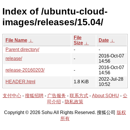
Index of /ubuntu-cloud-
images/releases/15.04/
File
File Name
↓
Date
↓
Size
↓
Parent directory/
-
-
2016-Oct-07
release/
-
14:56
2016-Oct-07
release-20160203/
-
14:56
2022-Jul-28
HEADER.html
1.8 KiB
10:52
支付中心
-
搜狐招聘
-
广告服务
-
联系方式
-
About SOHU
-
公
司介绍
-
隐私政策
Copyright © 2026 Sohu All Rights Reserved. 搜狐公司
版权
所有