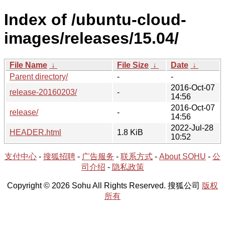
Index of /ubuntu-cloud-
images/releases/15.04/
File Name
↓
File Size
↓
Date
↓
Parent directory/
-
-
2016-Oct-07
release-20160203/
-
14:56
2016-Oct-07
release/
-
14:56
2022-Jul-28
HEADER.html
1.8 KiB
10:52
支付中心
-
搜狐招聘
-
广告服务
-
联系方式
-
About SOHU
-
公
司介绍
-
隐私政策
Copyright © 2026 Sohu All Rights Reserved. 搜狐公司
版权
所有