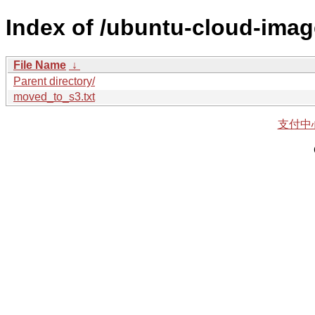
Index of /ubuntu-cloud-imag
File Name
↓
Parent directory/
moved_to_s3.txt
支付中