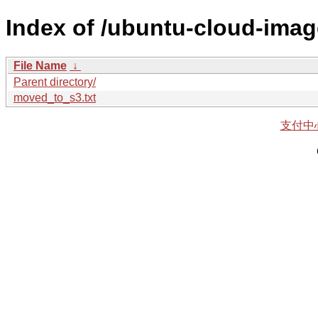
Index of /ubuntu-cloud-imag
File Name
↓
Parent directory/
moved_to_s3.txt
支付中