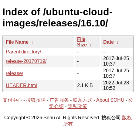
Index of /ubuntu-cloud-
images/releases/16.10/
File
File Name
↓
Date
↓
Size
↓
Parent directory/
-
-
2017-Jul-25
release-20170719/
-
10:37
2017-Jul-25
release/
-
10:37
2022-Jul-28
HEADER.html
2.1 KiB
10:52
支付中心
-
搜狐招聘
-
广告服务
-
联系方式
-
About SOHU
-
公
司介绍
-
隐私政策
Copyright © 2026 Sohu All Rights Reserved. 搜狐公司
版权
所有