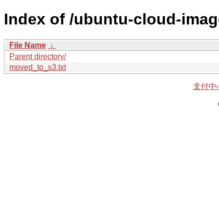
Index of /ubuntu-cloud-imag
File Name
↓
Parent directory/
moved_to_s3.txt
支付中