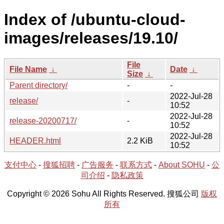
Index of /ubuntu-cloud-
images/releases/19.10/
File
File Name
↓
Date
↓
Size
↓
Parent directory/
-
-
2022-Jul-28
release/
-
10:52
2022-Jul-28
release-20200717/
-
10:52
2022-Jul-28
HEADER.html
2.2 KiB
10:52
支付中心
-
搜狐招聘
-
广告服务
-
联系方式
-
About SOHU
-
公
司介绍
-
隐私政策
Copyright © 2026 Sohu All Rights Reserved. 搜狐公司
版权
所有