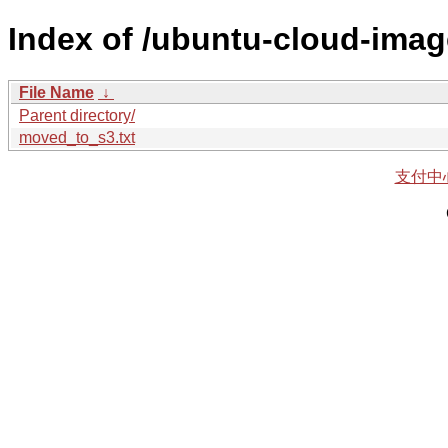
Index of /ubuntu-cloud-imag
File Name
↓
Parent directory/
moved_to_s3.txt
支付中