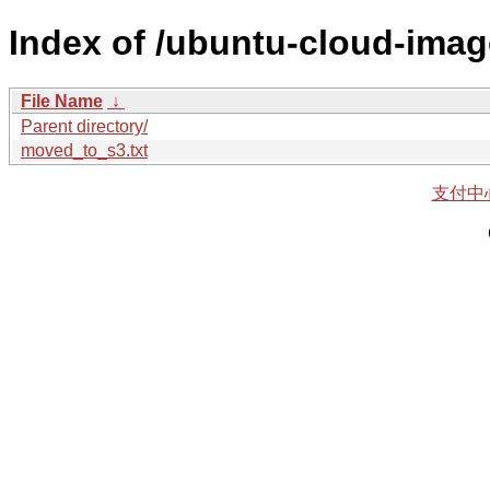
Index of /ubuntu-cloud-imag
File Name
↓
Parent directory/
moved_to_s3.txt
支付中