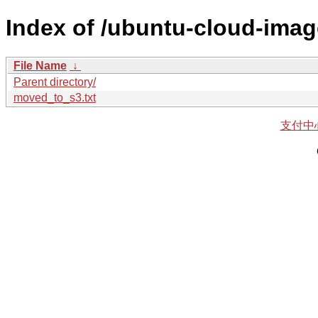
Index of /ubuntu-cloud-imag
File Name
↓
Parent directory/
moved_to_s3.txt
支付中