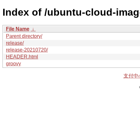
Index of /ubuntu-cloud-imag
File Name
↓
Parent directory/
release/
release-20210720/
HEADER.html
groovy
支付中