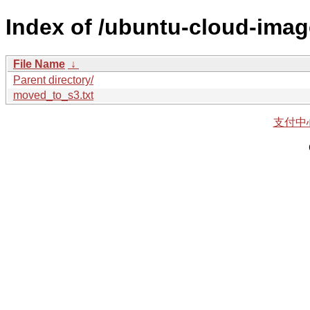
Index of /ubuntu-cloud-imag
File Name
↓
Parent directory/
moved_to_s3.txt
支付中