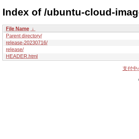
Index of /ubuntu-cloud-imag
File Name
↓
Parent directory/
release-20230716/
release/
HEADER.html
支付中