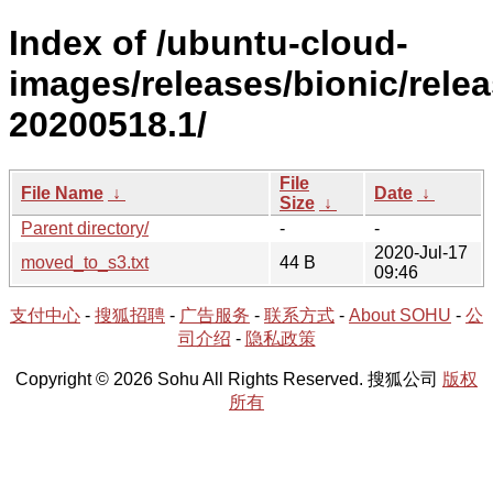
Index of /ubuntu-cloud-
images/releases/bionic/relea
20200518.1/
File
File Name
↓
Date
↓
Size
↓
Parent directory/
-
-
2020-Jul-17
moved_to_s3.txt
44 B
09:46
支付中心
-
搜狐招聘
-
广告服务
-
联系方式
-
About SOHU
-
公
司介绍
-
隐私政策
Copyright © 2026 Sohu All Rights Reserved. 搜狐公司
版权
所有