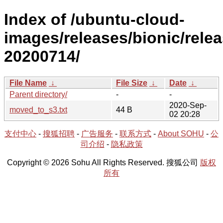
Index of /ubuntu-cloud-
images/releases/bionic/relea
20200714/
File Name
↓
File Size
↓
Date
↓
Parent directory/
-
-
2020-Sep-
moved_to_s3.txt
44 B
02 20:28
支付中心
-
搜狐招聘
-
广告服务
-
联系方式
-
About SOHU
-
公
司介绍
-
隐私政策
Copyright © 2026 Sohu All Rights Reserved. 搜狐公司
版权
所有