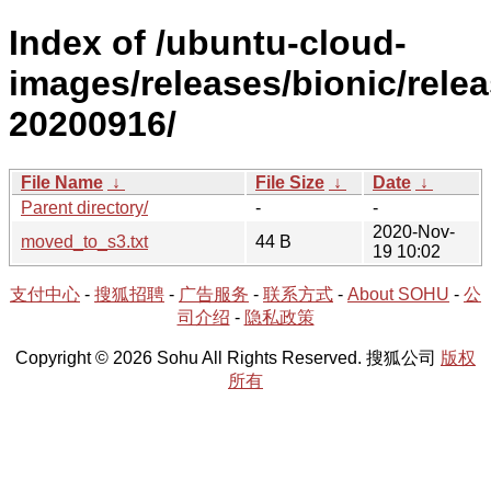
Index of /ubuntu-cloud-
images/releases/bionic/relea
20200916/
File Name
↓
File Size
↓
Date
↓
Parent directory/
-
-
2020-Nov-
moved_to_s3.txt
44 B
19 10:02
支付中心
-
搜狐招聘
-
广告服务
-
联系方式
-
About SOHU
-
公
司介绍
-
隐私政策
Copyright © 2026 Sohu All Rights Reserved. 搜狐公司
版权
所有