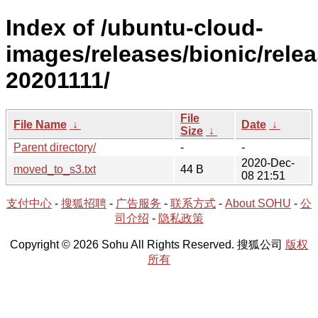
Index of /ubuntu-cloud-
images/releases/bionic/relea
20201111/
File
File Name
↓
Date
↓
Size
↓
Parent directory/
-
-
2020-Dec-
moved_to_s3.txt
44 B
08 21:51
支付中心
-
搜狐招聘
-
广告服务
-
联系方式
-
About SOHU
-
公
司介绍
-
隐私政策
Copyright © 2026 Sohu All Rights Reserved. 搜狐公司
版权
所有