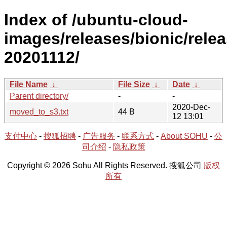
Index of /ubuntu-cloud-
images/releases/bionic/relea
20201112/
File Name
↓
File Size
↓
Date
↓
Parent directory/
-
-
2020-Dec-
moved_to_s3.txt
44 B
12 13:01
支付中心
-
搜狐招聘
-
广告服务
-
联系方式
-
About SOHU
-
公
司介绍
-
隐私政策
Copyright © 2026 Sohu All Rights Reserved. 搜狐公司
版权
所有