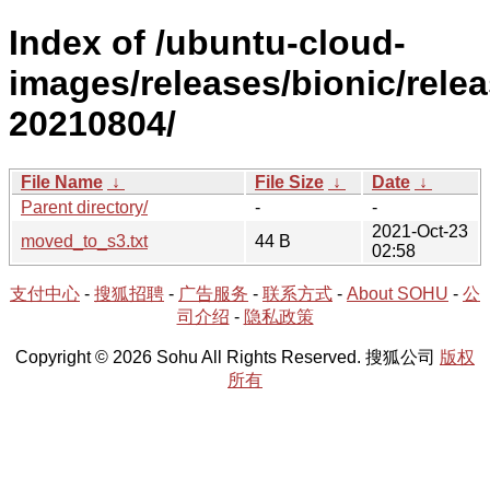
Index of /ubuntu-cloud-
images/releases/bionic/relea
20210804/
File Name
↓
File Size
↓
Date
↓
Parent directory/
-
-
2021-Oct-23
moved_to_s3.txt
44 B
02:58
支付中心
-
搜狐招聘
-
广告服务
-
联系方式
-
About SOHU
-
公
司介绍
-
隐私政策
Copyright © 2026 Sohu All Rights Reserved. 搜狐公司
版权
所有