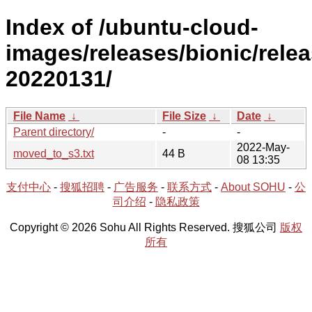
Index of /ubuntu-cloud-
images/releases/bionic/relea
20220131/
File Name
↓
File Size
↓
Date
↓
Parent directory/
-
-
2022-May-
moved_to_s3.txt
44 B
08 13:35
支付中心
-
搜狐招聘
-
广告服务
-
联系方式
-
About SOHU
-
公
司介绍
-
隐私政策
Copyright © 2026 Sohu All Rights Reserved. 搜狐公司
版权
所有