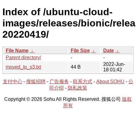
Index of /ubuntu-cloud-
images/releases/bionic/relea
20220419/
File Name
↓
File Size
↓
Date
↓
Parent directory/
-
-
2022-Jun-
moved_to_s3.txt
44 B
18 01:42
支付中心
-
搜狐招聘
-
广告服务
-
联系方式
-
About SOHU
-
公
司介绍
-
隐私政策
Copyright © 2026 Sohu All Rights Reserved. 搜狐公司
版权
所有