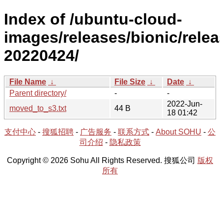
Index of /ubuntu-cloud-
images/releases/bionic/relea
20220424/
File Name
↓
File Size
↓
Date
↓
Parent directory/
-
-
2022-Jun-
moved_to_s3.txt
44 B
18 01:42
支付中心
-
搜狐招聘
-
广告服务
-
联系方式
-
About SOHU
-
公
司介绍
-
隐私政策
Copyright © 2026 Sohu All Rights Reserved. 搜狐公司
版权
所有